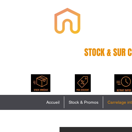
Hous
CARRELAGE A 
STOCK & SUR
AU MEILLEUR P
STOCK IMMEDIAT
PRIX DISCOUNT
Disponible tout
Des prix bas
de suite
toute l'année
Accueil
Stock & Promos
Carrelage int