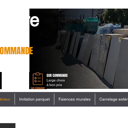
quare
MOUGINS
 COMMANDE
RIX
SUR COMMANDE
RETRAIT RAPIDE
Large choix
Simple et efficace
à bon prix
érieur
Imitation parquet
Faiences murales
Carrelage extér